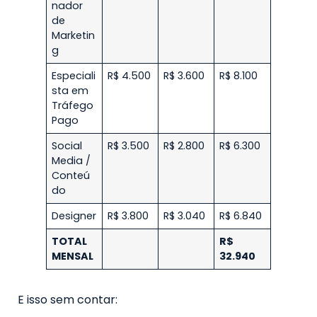
nador
de
Marketin
g
Especiali
R$ 4.500
R$ 3.600
R$ 8.100
sta em
Tráfego
Pago
Social
R$ 3.500
R$ 2.800
R$ 6.300
Media /
Conteú
do
Designer
R$ 3.800
R$ 3.040
R$ 6.840
TOTAL
R$
MENSAL
32.940
E isso sem contar: