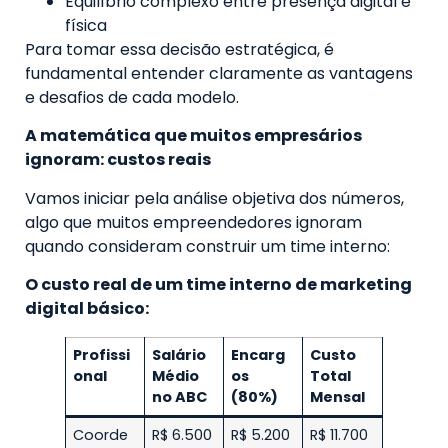
Equilíbrio complexo entre presença digital e
física
Para tomar essa decisão estratégica, é
fundamental entender claramente as vantagens
e desafios de cada modelo.
A matemática que muitos empresários
ignoram: custos reais
Vamos iniciar pela análise objetiva dos números,
algo que muitos empreendedores ignoram
quando consideram construir um time interno:
O custo real de um time interno de marketing
digital básico:
Profissi
Salário
Encarg
Custo
onal
Médio
os
Total
no ABC
(80%)
Mensal
Coorde
R$ 6.500
R$ 5.200
R$ 11.700