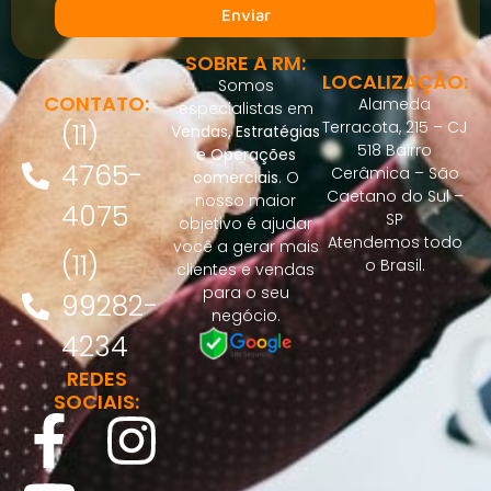
Enviar
SOBRE A RM:
LOCALIZAÇÃO:
Somos
CONTATO:
Alameda
especialistas em
(11)
Terracota, 215 – CJ
Vendas, Estratégias
518 Bairro
e Operações
4765-
Cerâmica – São
comerciais
.
O
Caetano do Sul –
nosso maior
4075
SP
objetivo é ajudar
Atendemos todo
você a gerar mais
(11)
o Brasil.
clientes e vendas
para o seu
99282-
negócio.
4234
REDES
SOCIAIS: