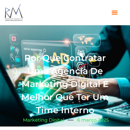
Por Que Contratar
Uma Agência De
Marketing Digital É
Melhor Que Ter Um
Time Interno
Marketing Digital
6 março 2025