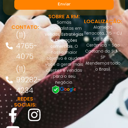
Enviar
SOBRE A RM:
LOCALIZAÇÃO:
Somos
CONTATO:
Alameda
especialistas em
(11)
Terracota, 215 – CJ
Vendas, Estratégias
518 Bairro
e Operações
4765-
Cerâmica – São
comerciais
.
O
Caetano do Sul –
nosso maior
4075
SP
objetivo é ajudar
Atendemos todo
você a gerar mais
(11)
o Brasil.
clientes e vendas
para o seu
99282-
negócio.
4234
REDES
SOCIAIS: