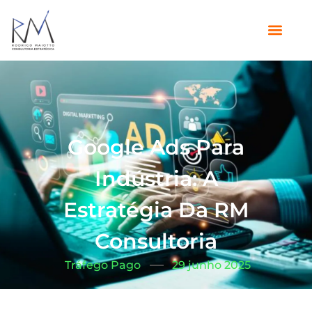
Google Ads Para
Indústria: A
Estratégia Da RM
Consultoria
Tráfego Pago
29 junho 2025