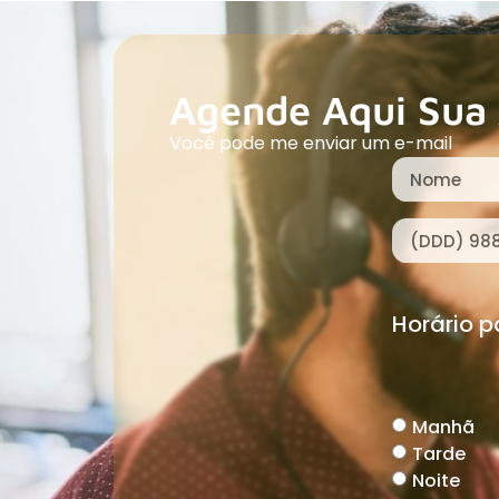
Agende Aqui Sua 
Você pode me enviar um e-mail
Horário 
Manhã
Tarde
Noite